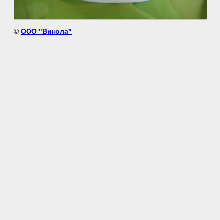
©
ООО "Винола"